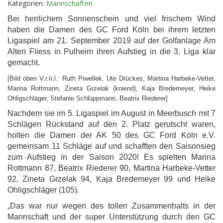
Kategorien:
Mannschaften
Bei herrlichem Sonnenschein und viel frischem Wind
haben die Damen des GC Ford Köln bei ihrem letzten
Ligaspiel am 21. September 2019 auf der Golfanlage Am
Alten Fliess in Pulheim ihren Aufstieg in die 3. Liga klar
gemacht.
[Bild oben V.r.n.l.: Ruth Piwellek, Ute Drückes, Martina Harbeke-Vetter,
Marina Rottmann, Zineta Grzelak (kniend), Kaja Bredemeyer, Heike
Ohligschläger, Stefanie Schlüppmann, Beatrix Riederer]
Nachdem sie im 5. Ligaspiel im August in Meerbusch mit 7
Schlägen Rückstand auf den 2. Platz gerutscht waren,
holten die Damen der
AK 50 des GC Ford Köln e.V.
gemeinsam 11 Schläge auf und schafften den Saisonsieg
zum Aufstieg in der Saison 2020! Es spielten Marina
Rottmann 87, Beatrix Riederer 90, Martina Harbeke-Vetter
92, Zineta Grzelak 94, Kaja Bredemeyer 99 und Heike
Ohligschläger (105).
„Das war nur wegen des tollen Zusammenhalts in der
Mannschaft und der super Unterstützung durch den GC