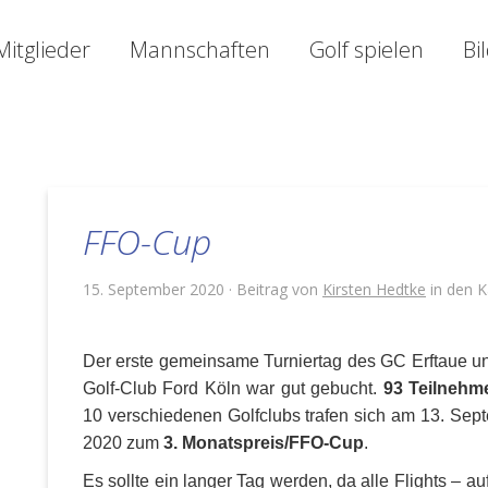
Mitglieder
Mannschaften
Golf spielen
Bi
FFO-Cup
15. September 2020 · Beitrag von
Kirsten Hedtke
in den K
Der erste gemeinsame Turniertag des GC Erftaue u
Golf-Club Ford Köln war gut gebucht.
93 Teilnehm
10 verschiedenen Golfclubs trafen sich am 13. Sep
2020 zum
3. Monatspreis/FFO-Cup
.
Es sollte ein langer Tag werden, da alle Flights – a