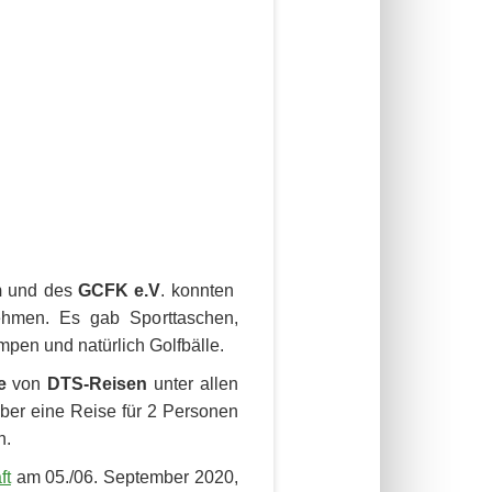
m
und des
GCFK e.V
. konnten
ehmen. Es gab Sporttaschen,
pen und natürlich Golfbälle.
ke
von
DTS-Reisen
unter allen
Über eine Reise für 2 Personen
n.
ft
am 05./06. September 2020,