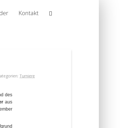
Suche
lder
Kontakt
ategorien:
Turniere
nd des
er
aus
tember
ufgrund