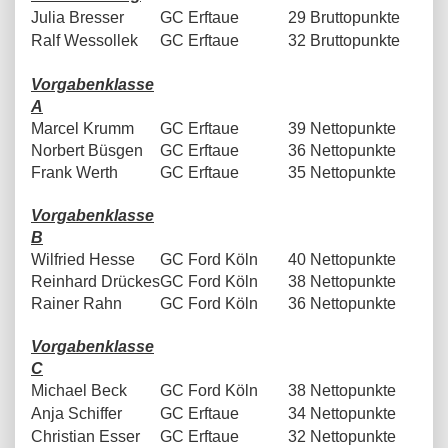
Julia Bresser
GC Erftaue
29 Bruttopunkte
Ralf Wessollek
GC Erftaue
32 Bruttopunkte
Vorgabenklasse
A
Marcel Krumm
GC Erftaue
39 Nettopunkte
Norbert Büsgen
GC Erftaue
36 Nettopunkte
Frank Werth
GC Erftaue
35 Nettopunkte
Vorgabenklasse
B
Wilfried Hesse
GC Ford Köln
40 Nettopunkte
Reinhard Drückes
GC Ford Köln
38 Nettopunkte
Rainer Rahn
GC Ford Köln
36 Nettopunkte
Vorgabenklasse
C
Michael Beck
GC Ford Köln
38 Nettopunkte
Anja Schiffer
GC Erftaue
34 Nettopunkte
Christian Esser
GC Erftaue
32 Nettopunkte