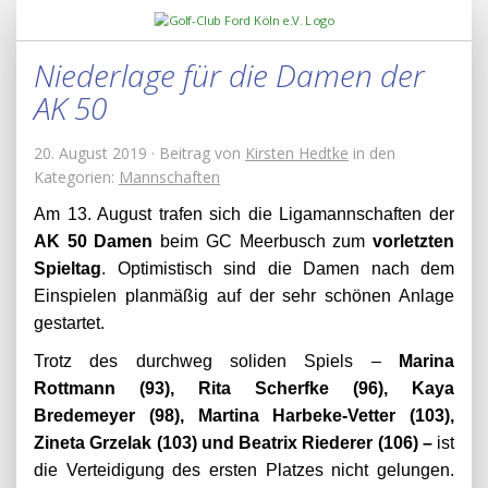
Niederlage für die Damen der
AK 50
20. August 2019 · Beitrag von
Kirsten Hedtke
in den
Kategorien:
Mannschaften
Am 13. August trafen sich die Ligamannschaften der
AK 50 Damen
beim GC Meerbusch zum
vorletzten
Spieltag
. Optimistisch sind die Damen nach dem
Einspielen planmäßig auf der sehr schönen Anlage
gestartet.
Trotz des durchweg soliden Spiels –
Marina
Rottmann (93), Rita Scherfke (96), Kaya
Bredemeyer (98), Martina Harbeke-Vetter (103),
Zineta Grzelak (103) und Beatrix Riederer (106) –
ist
die Verteidigung des ersten Platzes nicht gelungen.