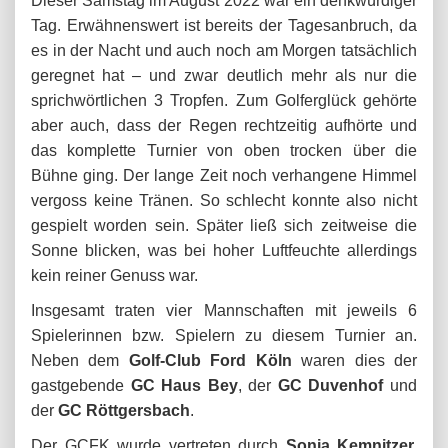
Dieser Samstag im August 2022 war ein denkwürdiger
Tag. Erwähnenswert ist bereits der Tagesanbruch, da
es in der Nacht und auch noch am Morgen tatsächlich
geregnet hat – und zwar deutlich mehr als nur die
sprichwörtlichen 3 Tropfen. Zum Golferglück gehörte
aber auch, dass der Regen rechtzeitig aufhörte und
das komplette Turnier von oben trocken über die
Bühne ging. Der lange Zeit noch verhangene Himmel
vergoss keine Tränen. So schlecht konnte also nicht
gespielt worden sein. Später ließ sich zeitweise die
Sonne blicken, was bei hoher Luftfeuchte allerdings
kein reiner Genuss war.
Insgesamt traten vier Mannschaften mit jeweils 6
Spielerinnen bzw. Spielern zu diesem Turnier an.
Neben dem
Golf-Club Ford Köln
waren dies der
gastgebende
GC Haus Bey
, der
GC Duvenhof
und
der
GC Röttgersbach
.
Der GCFK wurde vertreten durch
Sonja Kemnitzer,